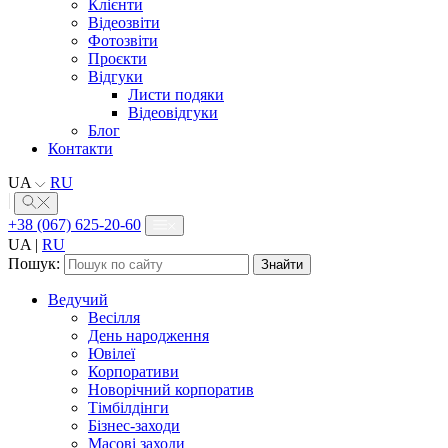
Клієнти
Відеозвіти
Фотозвіти
Проєкти
Відгуки
Листи подяки
Відеовідгуки
Блог
Контакти
UA
RU
+38 (067) 625-20-60
UA
|
RU
Пошук:
Ведучий
Весілля
День народження
Ювілеї
Корпоративи
Новорічний корпоратив
Тімбілдінги
Бізнес-заходи
Масові заходи