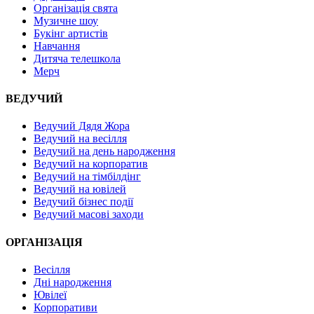
Організація свята
Музичне шоу
Букінг артистів
Навчання
Дитяча телешкола
Мерч
ВЕДУЧИЙ
Ведучий Дядя Жора
Ведучий на весілля
Ведучий на день народження
Ведучий на корпоратив
Ведучий на тімбілдінг
Ведучий на ювілей
Ведучий бізнес події
Ведучий масові заходи
ОРГАНІЗАЦІЯ
Весілля
Дні народження
Ювілеї
Корпоративи