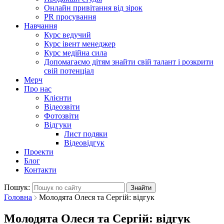
Онлайн привітання від зірок
PR просування
Навчання
Курс ведучий
Курс івент менеджер
Курс медійна сила
Допомагаємо дітям знайти свій талант і розкрити
свій потенціал
Мерч
Про нас
Клієнти
Відеозвіти
Фотозвіти
Відгуки
Лист подяки
Відеовідгук
Проекти
Блог
Контакти
Пошук:
Головна
Молодята Олеся та Сергій: відгук
Молодята Олеся та Сергій: відгук