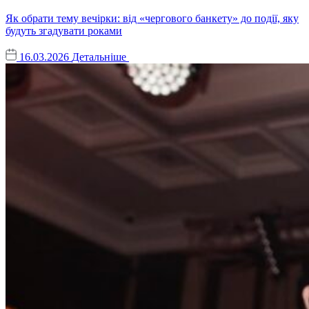
Як обрати тему вечірки: від «чергового банкету» до події, яку
будуть згадувати роками
16.03.2026
Детальніше