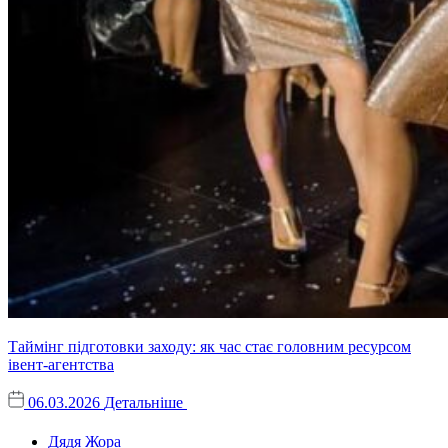
Таймінг підготовки заходу: як час стає головним ресурсом
івент-агентства
06.03.2026
Детальніше
Дядя Жора