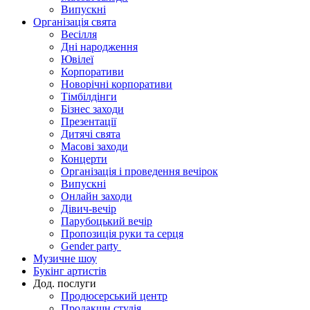
Випускні
Організація свята
Весілля
Дні народження
Ювілеї
Корпоративи
Новорічні корпоративи
Тімбілдінги
Бізнес заходи
Презентації
Дитячі свята
Масові заходи
Концерти
Організація і проведення вечірок
Випускні
Онлайн заходи
Дівич-вечір
Парубоцький вечір
Пропозиція руки та серця
Gender party
Музичне шоу
Букінг артистів
Дод. послуги
Продюсерський центр
Продакшн студія