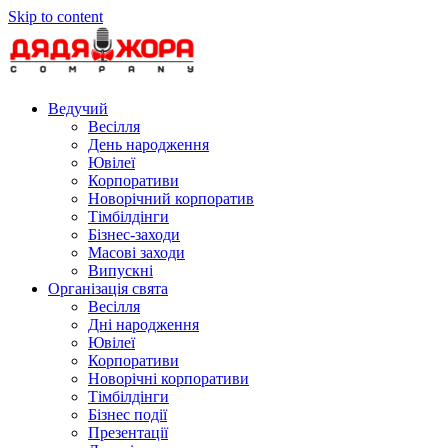
Skip to content
Ведучий
Весілля
День народження
Ювілеї
Корпоративи
Новорічний корпоратив
Тімбілдінги
Бізнес-заходи
Масові заходи
Випускні
Організація свята
Весілля
Дні народження
Ювілеї
Корпоративи
Новорічні корпоративи
Тімбілдінги
Бізнес події
Презентації