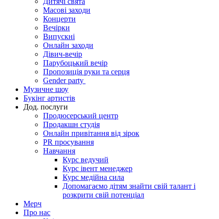
Дитячі свята
Масові заходи
Концерти
Вечірки
Випускні
Онлайн заходи
Дівич-вечір
Парубоцький вечір
Пропозиція руки та серця
Gender party
Музичне шоу
Букінг артистів
Дод. послуги
Продюсерський центр
Продакшн студія
Онлайн привітання від зірок
PR просування
Навчання
Курс ведучий
Курс івент менеджер
Курс медійна сила
Допомагаємо дітям знайти свій талант і
розкрити свій потенціал
Мерч
Про нас