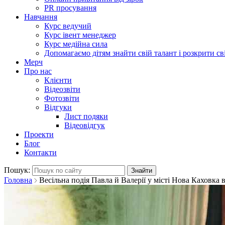
PR просування
Навчання
Курс ведучий
Курс івент менеджер
Курс медійна сила
Допомагаємо дітям знайти свій талант і розкрити св
Мерч
Про нас
Клієнти
Відеозвіти
Фотозвіти
Відгуки
Лист подяки
Відеовідгук
Проекти
Блог
Контакти
Пошук:
Головна
Весільна подія Павла й Валерії у місті Нова Каховка 