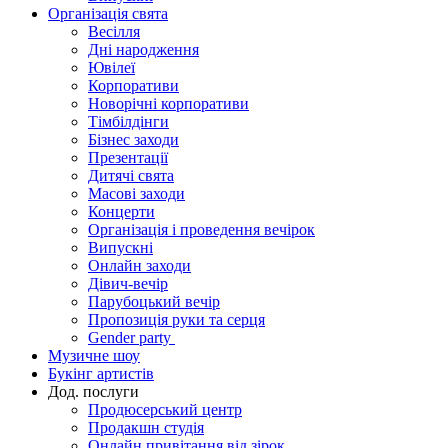
Організація свята
Весілля
Дні народження
Ювілеї
Корпоративи
Новорічні корпоративи
Тімбілдінги
Бізнес заходи
Презентації
Дитячі свята
Масові заходи
Концерти
Організація і проведення вечірок
Випускні
Онлайн заходи
Дівич-вечір
Парубоцький вечір
Пропозиція руки та серця
Gender party
Музичне шоу
Букінг артистів
Дод. послуги
Продюсерський центр
Продакшн студія
Онлайн привітання від зірок