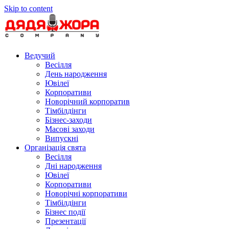
Skip to content
Ведучий
Весілля
День народження
Ювілеї
Корпоративи
Новорічний корпоратив
Тімбілдінги
Бізнес-заходи
Масові заходи
Випускні
Організація свята
Весілля
Дні народження
Ювілеї
Корпоративи
Новорічні корпоративи
Тімбілдінги
Бізнес події
Презентації