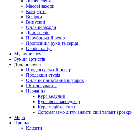
Дитячі свята
Масові заходи
Концерти
Вечірки
Випускні
Онлайн заходи
Дівич-вечір
Парубоцький вечір
Пропозиція руки та серця
Gender party
Музичне шоу
Букінг артистів
Дод. послуги
Продюсерський центр
Продакшн студія
Онлайн привітання від зірок
PR просування
Навчання
Курс ведучий
Курс івент менеджер
Курс медійна сила
Допомагаємо дітям знайти свій талант і розкр
Мерч
Про нас
Клієнти