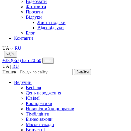
Відеозвіти
Фотозвіти
Проєкти
Відгуки
Листи подяки
Відеовідгуки
Блог
Контакти
UA
RU
+38 (067) 625-20-60
UA
|
RU
Пошук:
Ведучий
Весілля
День народження
Ювілеї
Корпоративи
Новорічний корпоратив
Тімбілдінги
Бізнес-заходи
Масові заходи
Випускні