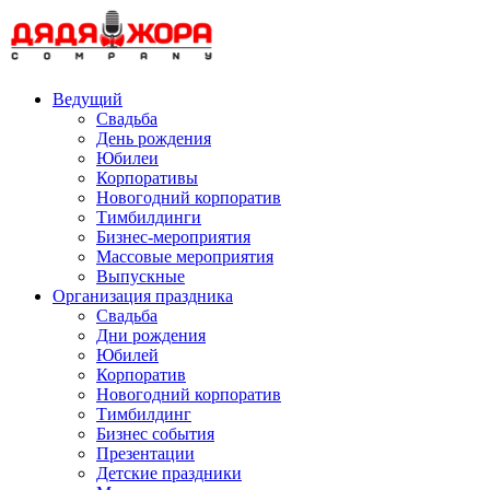
Skip
to
content
Ведущий
Свадьба
День рождения
Юбилеи
Корпоративы
Новогодний корпоратив
Тимбилдинги
Бизнес-мероприятия
Массовые мероприятия
Выпускные
Организация праздника
Свадьба
Дни рождения
Юбилей
Корпоратив
Новогодний корпоратив
Тимбилдинг
Бизнес события
Презентации
Детские праздники