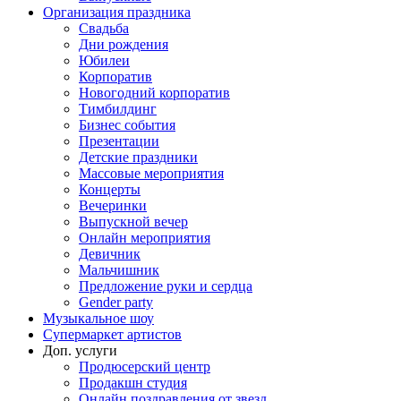
Организация праздника
Свадьба
Дни рождения
Юбилеи
Корпоратив
Новогодний корпоратив
Тимбилдинг
Бизнес события
Презентации
Детские праздники
Массовые мероприятия
Концерты
Вечеринки
Выпускной вечер
Онлайн мероприятия
Девичник
Мальчишник
Предложение руки и сердца
Gender party
Музыкальное шоу
Супермаркет артистов
Доп. услуги
Продюсерский центр
Продакшн студия
Онлайн поздравления от звезд