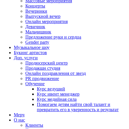
Массовые мероприятия
Концерты
Вечеринки
Выпускной вечер
Онлайн мероприятия
Девичник
Мальчишник
Предложение руки и сердца
Gender party
Музыкальное шоу
Букинг артистов
Доп. услуги
Продюсерский центр
Продакшн студия
Онлайн поздравления от звезд
PR продвижение
Обучение
Курс ведущий
Курс ивент менеджер
Курс медийная сила
Помогаем детям найти свой талант и
превратить его в уверенность и результат
Мерч
О нас
Клиенты