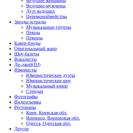
Ведущие женщины
Ведущие-мужчины
Дуэт ведущих
Церемониймейстры
Звезды эстрады
Музыкальные группы
Певцы
Певицы
Кавер-бэнды
Оригинальный жанр
Шоу-балеты
Вокалисты
Ди-джей(DJ)
Юмористы
Юмористические дуэты
Юмористические шоу
Музыкальный юмор
Стендап
Фотографы
Видеосъемка
Рестораны
Киев, Киевская обл.
Винница, Винницкая обл.
Одесса, Одесская обл.
Другое